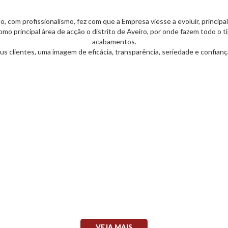
, com profissionalismo, fez com que a Empresa viesse a evoluir, princip
mo principal área de acção o distrito de Aveiro, por onde fazem todo o t
acabamentos.
seus clientes, uma imagem de eficácia, transparência, seriedade e confia
Fale connosco
Não hesite em contactar-nos
heça as diferentes soluções que temos para
VEJA MAIS