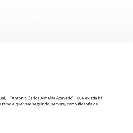
OBRAS
CONTACTOS
(+351) 933 325 576
al, – “António Carlos Almeida Azevedo” - que existia há
e ramo e que vem seguindo, sempre, como filosofia de